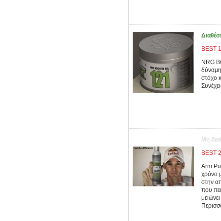
Διαθέσ
BEST 
NRG BO
δύναμη
στόχο κ
Συνέχει
Μη δια
BEST 2
Arm Pum
χρόνο 
στην α
που πα
μειώνει
Περισσ