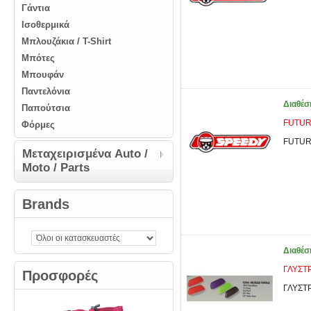
Γάντια
Ισοθερμικά
Μπλουζάκια / T-Shirt
Μπότες
Μπουφάν
Παντελόνια
Διαθέσ
Παπούτσια
FUTURO
Φόρμες
FUTURO
Μεταχειρισμένα Auto /
Moto / Parts
Brands
Διαθέσ
ΓΛΥΣΤΡ
Προσφορές
ΓΛΥΣΤΡ