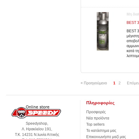
Μη δια
BEST 3
BEST 32
μέγιστ
αποβολ
αμμωνι
κατά τη
λεπτομ
«
Προηγούμενο
1
2
Επόμε
Πληροφορίες
Προσφορές
Νέα προϊόντα
Speedyshop,
Top sellers
Λ. Ηρακλείου 191,
Το κατάστημα μας
Τ.Κ. 14231 Ν.Ιωνία Αττικής
Επικοινωνήστε μαζί μας