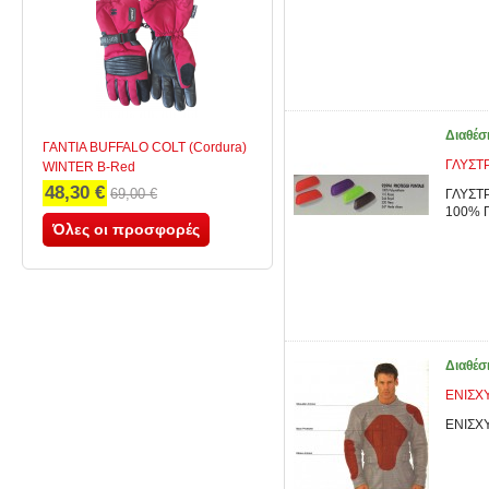
Διαθέσ
ΓΑΝΤΙΑ BUFFALO COLT (Cordura)
ΓΛΥΣΤ
WINTER B-Red
48,30 €
69,00 €
ΓΛΥΣΤΡ
100% Π
Όλες οι προσφορές
Διαθέσ
ΕΝΙΣΧ
ΕΝΙΣΧ