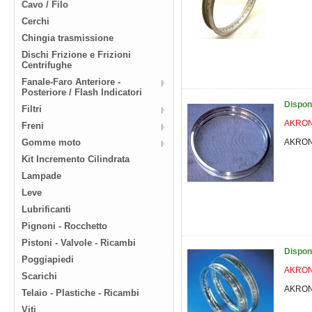
Cavo / Filo
Cerchi
Chingia trasmissione
Dischi Frizione e Frizioni
Centrifughe
Fanale-Faro Anteriore -
Posteriore / Flash Indicatori
Dispon
Filtri
AKRONT
Freni
Gomme moto
AKRONT
Kit Incremento Cilindrata
Lampade
Leve
Lubrificanti
Pignoni - Rocchetto
Pistoni - Valvole - Ricambi
Dispon
Poggiapiedi
AKRONT
Scarichi
AKRONT
Telaio - Plastiche - Ricambi
Viti