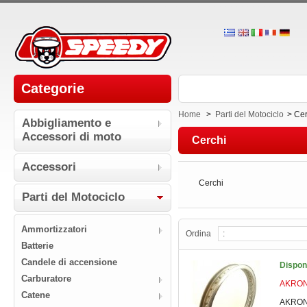
Categorie
Home
>
Parti del Μotociclo
>
Cer
Abbigliamento e
Accessori di moto
Cerchi
Accessori
Cerchi
Parti del Μotociclo
Ammortizzatori
Ordina
Batterie
Candele di accensione
Dispon
Carburatore
AKRONT
Catene
AKRONT