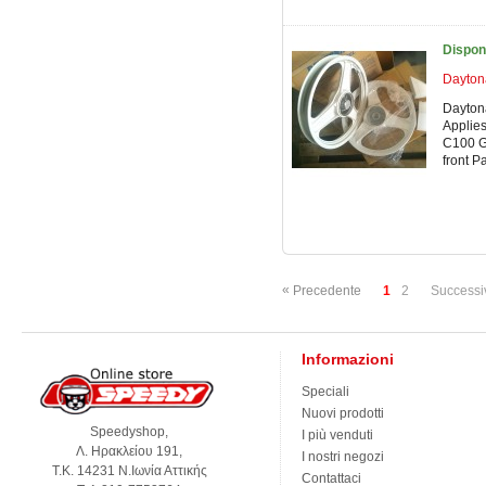
Dispon
Dayton
Dayton
Applies
C100 G
front P
«
Precedente
1
2
Successi
Informazioni
Speciali
Nuovi prodotti
Speedyshop,
I più venduti
Λ. Ηρακλείου 191,
I nostri negozi
Τ.Κ. 14231 Ν.Ιωνία Αττικής
Contattaci