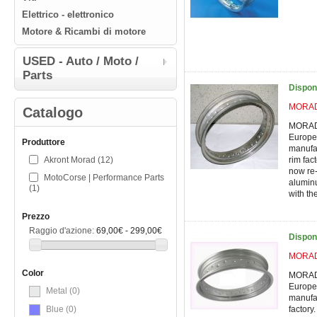
Εlettrico - elettronico
Μotore & Ricambi di motore
USED - Auto / Moto /
Parts
Dispon
MORAD 
Catalogo
MORAD 
Europe'
Produttore
manufac
Akront Morad
(12)
rim fac
now re-
MotoCorse | Performance Parts
alumin
(1)
with the
Prezzo
Raggio d'azione:
69,00€ - 299,00€
Dispon
MORAD 
Color
MORAD 
Europe'
Metal
(0)
manufac
Blue
(0)
factory