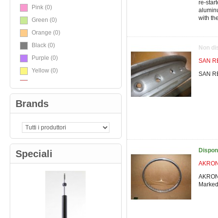
re-star
Pink
(0)
alumin
with the
Green
(0)
Orange
(0)
Black
(0)
Non di
Purple
(0)
SAN RE
Yellow
(0)
SAN RE
Red
(0)
White
(0)
Brands
TriColore
(0)
Carbon / Black
(0)
Dispon
Speciali
AKRONT
AKRONT
Marke