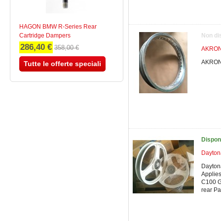
HAGON BMW R-Series Rear
Cartridge Dampers
Non di
286,40 €
358,00 €
AKRONT
AKRONT
Tutte le offerte speciali
Dispon
Dayton
Dayton
Applies
C100 G
rear Pa