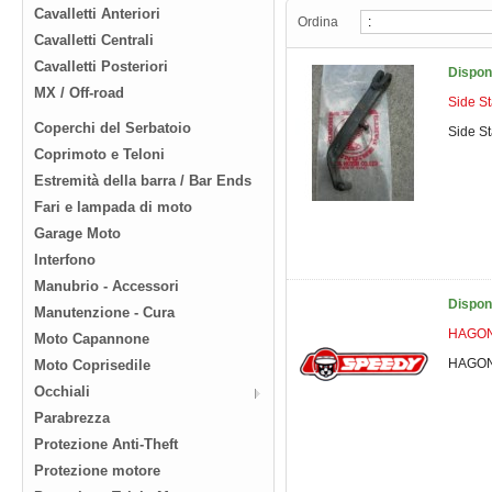
Cavalletti Anteriori
Ordina
Cavalletti Centrali
Cavalletti Posteriori
Dispon
MX / Off-road
Side S
Coperchi del Serbatoio
Side S
Coprimoto e Teloni
Estremità della barra / Bar Ends
Fari e lampada di moto
Garage Moto
Interfono
Manubrio - Accessori
Dispon
Manutenzione - Cura
HAGON 
Moto Capannone
HAGON 
Moto Coprisedile
Occhiali
Parabrezza
Protezione Anti-Theft
Protezione motore