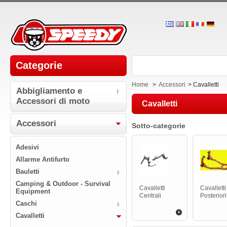
Categorie
Home
>
Accessori
>
Cavalletti
Abbigliamento e
Accessori di moto
Cavalletti
Accessori
Sotto-categorie
Adesivi
Allarme Antifurto
Bauletti
Camping & Outdoor - Survival
Cavalletti
Cavalletti
Equipment
Centrali
Posteriori
Caschi
Cavalletti