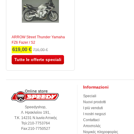
ARROW Street Thunder Yamaha
FZ6 Fazer / S2
619,00 €
716,00 €
Tutte le offerte speciali
Informazioni
Speciali
Nuovi prodotti
Speedyshop,
I più venduti
Λ. Ηρακλείου 191,
I nostri negozi
Τ.Κ. 14231 Ν.Ιωνία Αττικής
Contattaci
Τηλ:210-7753764
Αποστολές
Fax:210-7750527
Νομικές πληροφορίες