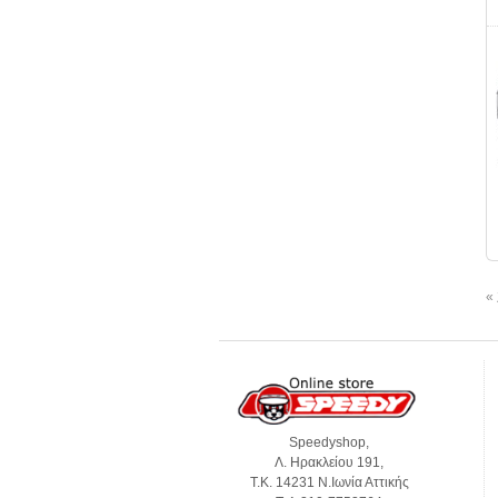
«
Speedyshop,
Λ. Ηρακλείου 191,
Τ.Κ. 14231 Ν.Ιωνία Αττικής