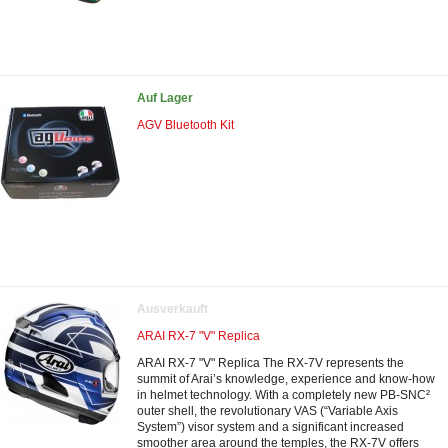
Auf Lager
AGV Bluetooth Kit
Ausverkauft
ARAI RX-7 "V" Replica
ARAI RX-7 "V" Replica The RX-7V represents the
summit of Arai’s knowledge, experience and know-how
in helmet technology. With a completely new PB-SNC²
outer shell, the revolutionary VAS (“Variable Axis
System”) visor system and a significant increased
smoother area around the temples, the RX-7V offers