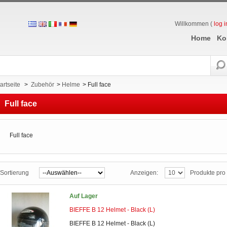
Willkommen (
log i
Home
Ko
artseite
>
Zubehör
>
Helme
>
Full face
Full face
Full face
Sortierung
Anzeigen:
Produkte pro 
Auf Lager
BIEFFE B 12 Helmet - Black (L)
BIEFFE B 12 Helmet - Black (L)