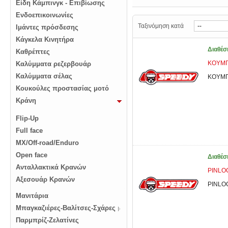
Είδη Κάμπινγκ - Επιβίωσης
Ενδοεπικοινωνίες
Ταξινόμηση κατά
Ιμάντες πρόσδεσης
Κάγκελα Κινητήρα
Διαθέσ
Καθρέπτες
KOYΜΠ
Καλύμματα ρεζερβουάρ
Καλύμματα σέλας
KOYΜΠ
Κουκούλες προστασίας μοτό
Κράνη
Flip-Up
Full face
MX/Off-road/Enduro
Open face
Διαθέσ
Ανταλλακτικά Κρανών
PINLOC
Αξεσουάρ Κρανών
PINLOC
Μανιτάρια
Μπαγκαζιέρες-Βαλίτσες-Σχάρες
Παρμπρίζ-Ζελατίνες