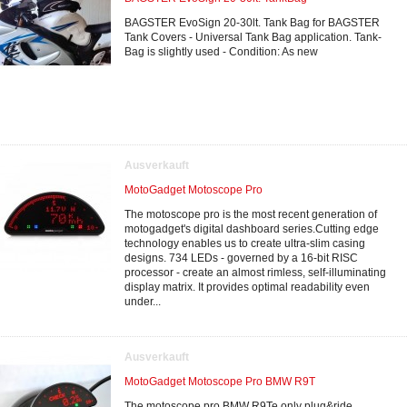
BAGSTER EvoSign 20-30lt. Tank Bag for BAGSTER
Tank Covers - Universal Tank Bag application. Tank-
Bag is slightly used - Condition: As new
Ausverkauft
MotoGadget Motoscope Pro
The motoscope pro is the most recent generation of
motogadget's digital dashboard series.Cutting edge
technology enables us to create ultra-slim casing
designs. 734 LEDs - governed by a 16-bit RISC
processor - create an almost rimless, self-illuminating
display matrix. It provides optimal readability even
under...
Ausverkauft
MotoGadget Motoscope Pro BMW R9T
The motoscope pro BMW R9Te only plug&ride