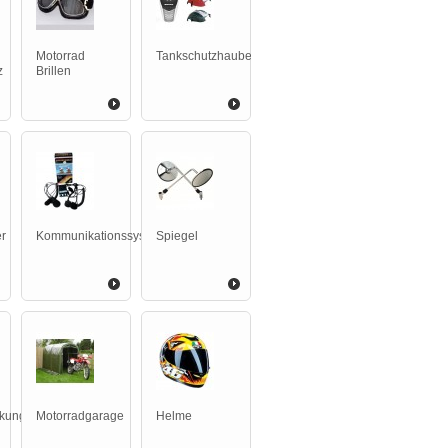
Motorrad
Tankschutzhaube
z
Brillen
r
Kommunikationssysteme
Spiegel
ckungen
Motorradgarage
Helme