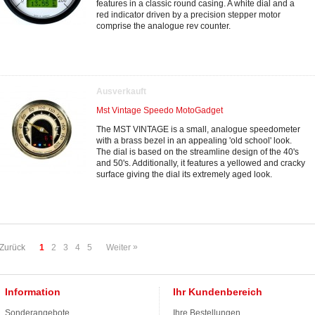
features in a classic round casing. A white dial and a
red indicator driven by a precision stepper motor
comprise the analogue rev counter.
Ausverkauft
Mst Vintage Speedo MotoGadget
The MST VINTAGE is a small, analogue speedometer
with a brass bezel in an appealing 'old school' look.
The dial is based on the streamline design of the 40's
and 50's. Additionally, it features a yellowed and cracky
surface giving the dial its extremely aged look.
»
Zurück
1
2
3
4
5
Weiter
Information
Ihr Kundenbereich
Sonderangebote
Ihre Bestellungen