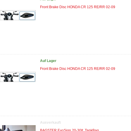
Front Brake Disc HONDA CR 125 RE/RR 02-09
Auf Lager
Front Brake Disc HONDA CR 125 RE/RR 02-09
Ausverkauft
BAGSTER EvoSign 20-30lt. TankBag