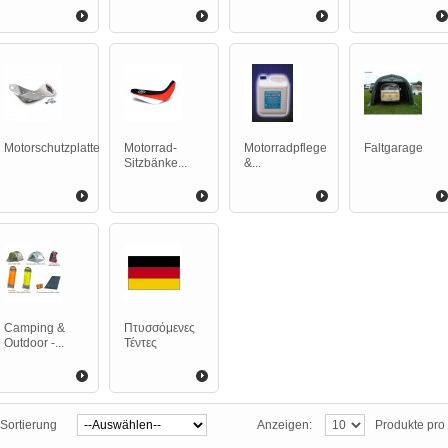
Motorschutzplatte
Motorrad-
Motorradpflege
Faltgarage
Sitzbänke...
&...
Camping &
Πτυσσόμενες
Outdoor -...
Τέντες
Sortierung
Anzeigen:
Produkte pro 