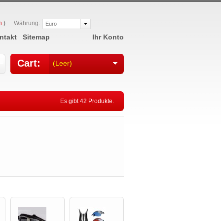
n
)
Währung:
Euro
ntakt
Sitemap
Ihr Konto
Cart:
(Leer)
Es gibt 42 Produkte.