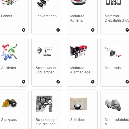
Lenker
Lenkerenden
Motorrad
Motorrad
Koffer &...
Diebstahlschut
Aufkleber
Scheinwerfer
Motorrad
Motorradstände
und lampen
Alarmanlage
Sturzpads
Schutzbuegel
Scheiben
Motorradabde
/ Sturzbuegel
&...