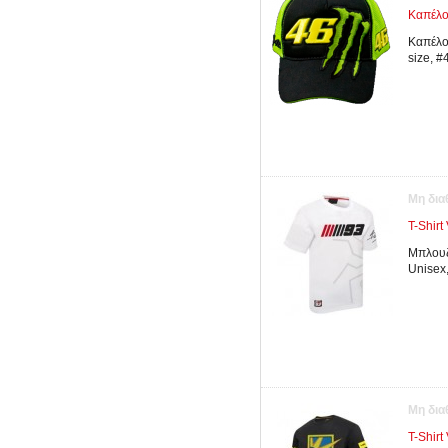
Καπέλο
Καπέλο
size, #
Μη δια
T-Shir
Μπλουζ
Unisex
Μη δια
T-Shir