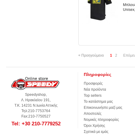
Μπλουζ
Unisex
«
Προηγούμενο
1
2
Επόμε
Πληροφορίες
Προσφορές
Νέα προϊόντα
Speedyshop,
Top sellers
Λ. Ηρακλείου 191,
Το κατάστημα μας
Τ.Κ. 14231 Ν.Ιωνία Αττικής
Επικοινωνήστε μαζί μας
Τηλ:210-7753764
Αποστολές
Fax:210-7750527
Νομικές πληροφορίες
Tel: +30 210-7779252
Όροι Χρήσης
Σχετικά με εμάς