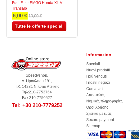
Fuel Filter EMGO Honda XL V
Transalp
6,00 €
10,00 €
Tutte le offerte speciali
Informazioni
Speciali
Nuovi prodotti
Speedyshop,
I più venduti
Λ. Ηρακλείου 191,
I nostri negozi
Τ.Κ. 14231 Ν.Ιωνία Αττικής
Contattaci
Τηλ:210-7753764
Αποστολές
Fax:210-7750527
Νομικές πληροφορίες
Tel: +30 210-7779252
Όροι Χρήσης
Σχετικά με εμάς
Secure payment
Sitemap