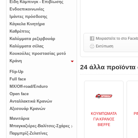
Είδη Κάμπινγκ - Επιβίωσης
Ενδοεπικοινωνίες
Ιμάντες πρόσδεσης
Κάγκελα Κινητήρα
Καθρέπτες
Καλύμματα ρεζερβουάρ
Μοιραστείτε το στο Face
Καλύμματα σέλας
Εκτύπωση
Κουκούλες προστασίας μοτό
Κράνη
24 άλλα προϊόντα 
Flip-Up
Full face
MX/Off-road/Enduro
Open face
Ανταλλακτικά Κρανών
Αξεσουάρ Κρανών
KOYΜΠΩΜΑΤΑ
PI
Μανιτάρια
ΓΙΑ ΚΡΑΝΟΣ
BIEFFE
Μπαγκαζιέρες-Βαλίτσες-Σχάρες
Παρμπρίζ-Ζελατίνες