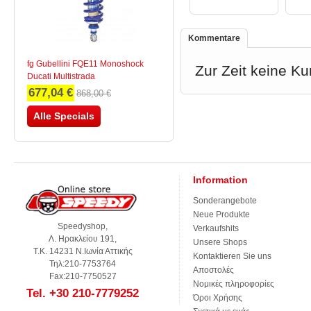
Kommentare
fg Gubellini FQE11 Monoshock
Zur Zeit keine 
Ducati Multistrada
677,04 €
868,00 €
Alle Specials
Information
Sonderangebote
Neue Produkte
Speedyshop,
Verkaufshits
Λ. Ηρακλείου 191,
Unsere Shops
Τ.Κ. 14231 Ν.Ιωνία Αττικής
Kontaktieren Sie uns
Τηλ:210-7753764
Αποστολές
Fax:210-7750527
Νομικές πληροφορίες
Tel. +30 210-7779252
Όροι Χρήσης