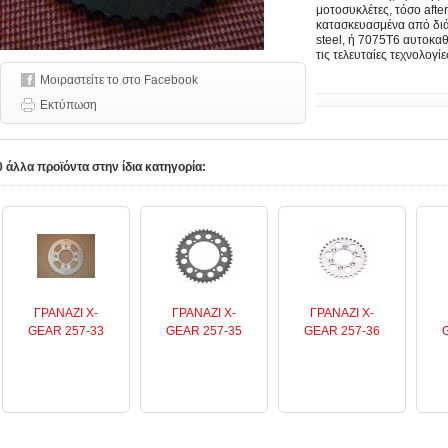
μοτοσυκλέτες, τόσο afte
κατασκευασμένα από διά
steel, ή 7075Τ6 αυτοκα
τις τελευταίες τεχνολο
Μοιραστείτε το στο Facebook
Εκτύπωση
0 άλλα προϊόντα στην ίδια κατηγορία:
ΓΡΑΝAZI X-
ΓΡΑΝAZI X-
ΓΡΑΝAZI X-
GEAR 257-33
GEAR 257-35
GEAR 257-36