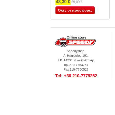
48,30 €
69,00 €
Όλες οι προσφορές
Speedyshop,
Λ. Ηρακλείου 191,
Τ.Κ. 14231 Ν.Ιωνία Αττικής
Τηλ:210-7753764
Fax:210-7750527
Tel: +30 210-7779252