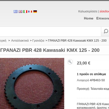
Καλωσορίσατε (
είσοδο
Home
Επικοι
ρχική
>
Ανταλλακτικά
>
Γρανάζια
>
ΓΡΑΝΑΖΙ PBR 428 Kawasaki KMX 125 - 200
ΓΡΑΝΑΖΙ PBR 428 Kawasaki KMX 125 - 200
23,00 €
1
προϊόν σε απόθεμα
Αναφορά
4PB463-50
Προσοχή: Τελευταία κομ
ΓΡΑΝΑΖΙ PBR 428 Kawas
κατασκευαστή, άριστης π