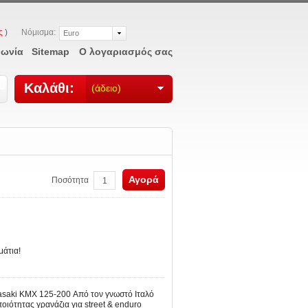
ς
)
Nόμισμα:
Euro
νωνία
Sitemap
Ο λογαριασμός σας
Καλάθι:
(άδειο)
Αγορά
Ποσότητα
μάτια!
aki KMX 125-200 Από τον γνωστό Ιταλό
οιότητας γρανάζια για street & enduro