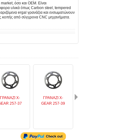
r market, όσο και OEM. Είναι
φορα υλικά όπως Carbon steel, tempered
θαριζόμενα ergal γρανάζια και ενσωματώνουν
γίες κοπής από σύγχρονα CNC μηχανήματα.
ΓΡΑΝAZI X-
ΓΡΑΝAZI X-
ΓΡΑΝAZI X-
ΓΡΑΝA
GEAR 257-37
GEAR 257-39
GEAR 257-40
GEAR 